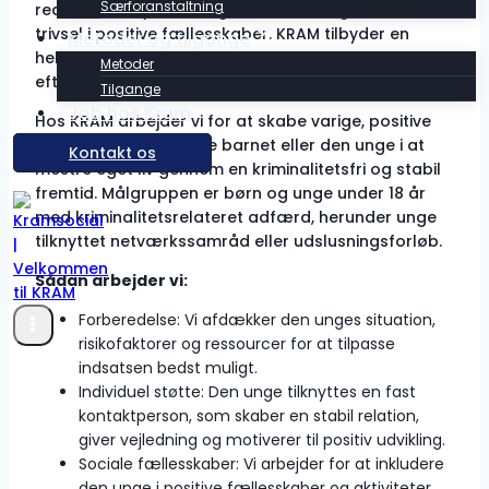
Særforanstaltning
reducere bekymrende gadeadfærd og fremme
trivsel i positive fællesskaber. KRAM tilbyder en
Metoder og tilgange
helhedsorienteret indsats med fast kontaktperson
Metoder
efter ungdomskriminalitetslovens
§13, stk. 1, nr. 7
.
Tilgange
Job hos Kram
Hos KRAM arbejder vi for at skabe varige, positive
forandringer og støtte barnet eller den unge i at
Kontakt os
mestre eget liv gennem en kriminalitetsfri og stabil
fremtid. Målgruppen er børn og unge under 18 år
med kriminalitetsrelateret adfærd, herunder unge
tilknyttet netværkssamråd eller udslusningsforløb.
Sådan arbejder vi:
Forberedelse: Vi afdækker den unges situation,
risikofaktorer og ressourcer for at tilpasse
indsatsen bedst muligt.
Individuel støtte: Den unge tilknyttes en fast
kontaktperson, som skaber en stabil relation,
giver vejledning og motiverer til positiv udvikling.
Sociale fællesskaber: Vi arbejder for at inkludere
den unge i positive fællesskaber og aktiviteter,