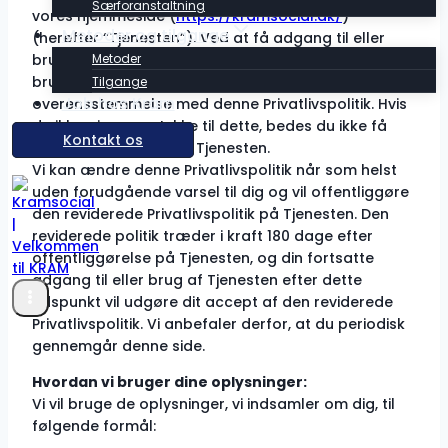
Særforanstaltning
vores hjemmeside (
https://kramsocial.dk/
)
Metoder og tilgange
(herefter “Tjenesten”). Ved at få adgang til eller
Metoder
bruge Tjenesten giver du samtykke til indsamling,
brug og videregivelse af dine oplysninger i
Tilgange
Job hos Kram
overensstemmelse med denne Privatlivspolitik. Hvis
du ikke giver samtykke til dette, bedes du ikke få
Kontakt os
adgang til eller bruge Tjenesten.
Vi kan ændre denne Privatlivspolitik når som helst
uden forudgående varsel til dig og vil offentliggøre
den reviderede Privatlivspolitik på Tjenesten. Den
reviderede politik træder i kraft 180 dage efter
offentliggørelse på Tjenesten, og din fortsatte
adgang til eller brug af Tjenesten efter dette
tidspunkt vil udgøre dit accept af den reviderede
Privatlivspolitik. Vi anbefaler derfor, at du periodisk
gennemgår denne side.
Hvordan vi bruger dine oplysninger:
Vi vil bruge de oplysninger, vi indsamler om dig, til
følgende formål: