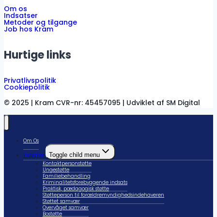
Om os
Indsatser
Metoder og tilgange
Job hos Kram
Hurtige links
Privatlivspolitik
Cookiepolitik
© 2025 | Kram CVR-nr: 45457095 | Udviklet af SM Digital
Om Os
Toggle child menu
Indsatser
Kontaktpersonstøtte
Ungestøtte
Familiebehandling
Kriminalitetsforebyggende indsats
Praktisk, pædagogisk støtte
Støtteperson til forældremyndighedsindehaveren
Støttet samvær
Overvåget samvær
Bostøtte